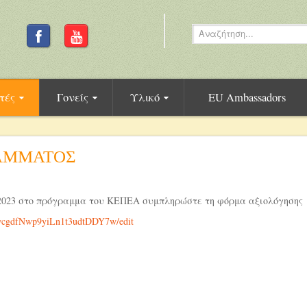
τές
Γονείς
Υλικό
EU Ambassadors
ΡΑΜΜΑΤΟΣ
2/2023 στο πρόγραμμα του ΚΕΠΕΑ συμπληρώστε τη φόρμα αξιολόγησης
1wcgdfNwp9yiLn1t3udtDDY7w/edit