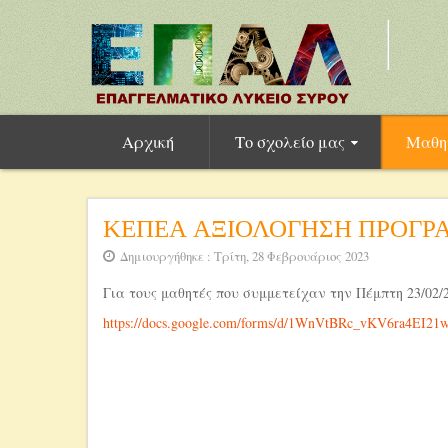
Αρχική
Το σχολείο μας
Μαθη
ΚΕΠΕΑ ΑΞΙΟΛΟΓΗΣΗ ΠΡΟΓ
Δημιουργήθηκε : Τρίτη, 28 Φεβρουάριος 2023
Για τους μαθητές που συμμετείχαν την Πέμπτη 23/0
https://docs.google.com/forms/d/1WnVtBRc_vKV6ra4EI2