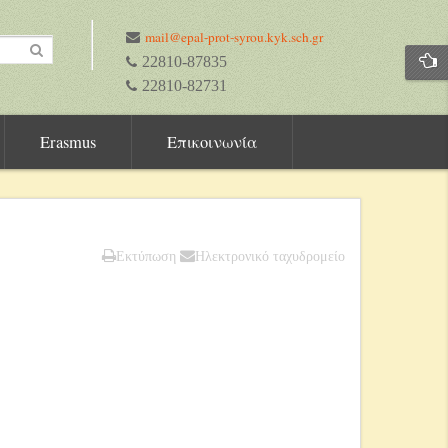
mail@epal-prot-syrou.kyk.sch.gr
22810-87835
22810-82731
Erasmus
Επικοινωνία
Εκτύπωση
Ηλεκτρονικό ταχυδρομείο