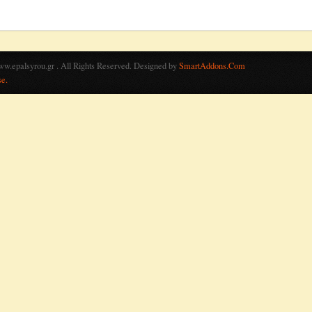
palsyrou.gr . All Rights Reserved. Designed by
SmartAddons.Com
e.